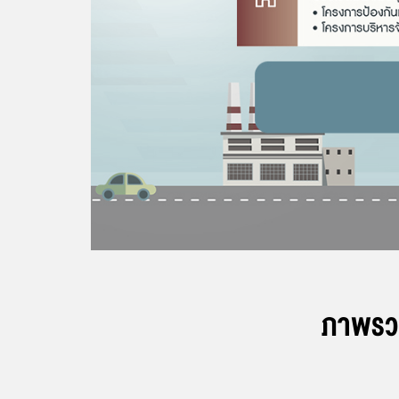
ภาพรว