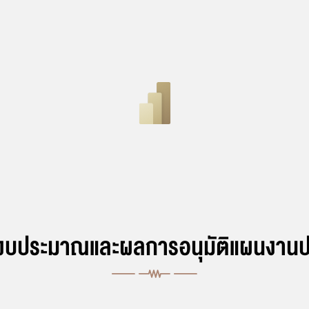
บประมาณและผลการอนุมัติแผนงานป