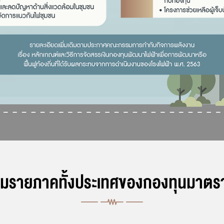
มรายภาคทั้งประเทศของกองทุนมาตรา